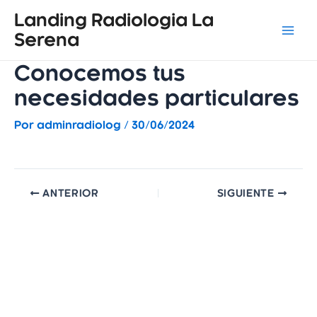
Ir
Navegación
Mai
Landing Radiologia La
al
de
Serena
Men
contenido
entradas
Conocemos tus
necesidades particulares
Por
adminradiolog
/
30/06/2024
ANTERIOR
SIGUIENTE